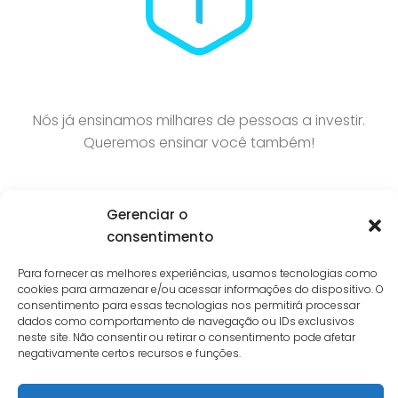
Nós já ensinamos milhares de pessoas a investir.
Queremos ensinar você também!
Gerenciar o
consentimento
Para fornecer as melhores experiências, usamos tecnologias como
cookies para armazenar e/ou acessar informações do dispositivo. O
consentimento para essas tecnologias nos permitirá processar
dados como comportamento de navegação ou IDs exclusivos
neste site. Não consentir ou retirar o consentimento pode afetar
Interest © 2026. Todos Direitos Reservados.
negativamente certos recursos e funções.