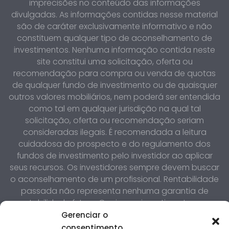
imprecisões no conteúdo das informações
divulgadas. As informações contidas nesse material
são de caráter exclusivamente informativo e não
constituem qualquer tipo de aconselhamento de
investimentos. Nenhuma informação contida neste
site constitui uma solicitação, oferta ou
recomendação para compra ou venda de quotas
de qualquer fundo de investimento ou de quaisquer
outros valores mobiliários, nem poderá ser entendida
como tal em qualquer jurisdição na qual tal
solicitação, oferta ou recomendação seriam
consideradas ilegais. É recomendada a leitura
cuidadosa do prospecto e do regulamento dos
fundos de investimento pelo investidor ao aplicar
seus recursos. Os investidores sempre devem buscar
o aconselhamento de um profissional. Rentabilidade
passada não representa nenhuma garantia de
rentabilidade futura. Quaisquer investimentos nos
mercados financeiros e de capitais estão sujeitos a
Gerenciar o
riscos de perda do capital investido. Os investidores
consentimento