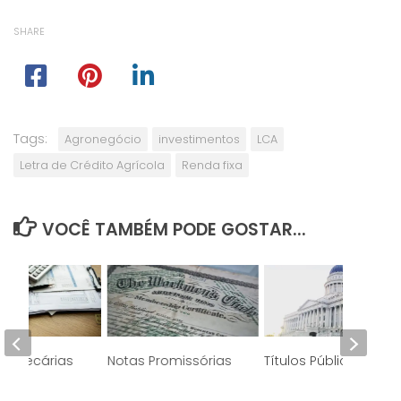
SHARE
Tags:
Agronegócio
investimentos
LCA
Letra de Crédito Agrícola
Renda fixa
VOCÊ TAMBÉM PODE GOSTAR...
Hipotecárias
Notas Promissórias
Títulos Públicos