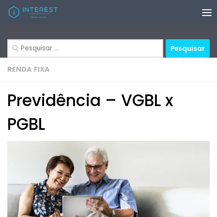
Skip to content
Pesquisar
por:
RENDA FIXA
Previdência – VGBL x
PGBL