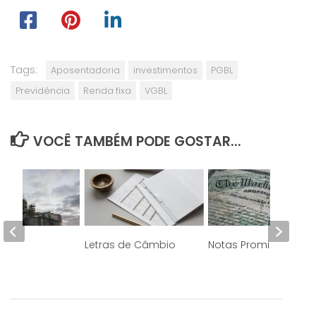
Tags:
Aposentadoria
investimentos
PGBL
Previdência
Renda fixa
VGBL
VOCÊ TAMBÉM PODE GOSTAR...
ures
Letras de Câmbio
Notas Promissórias