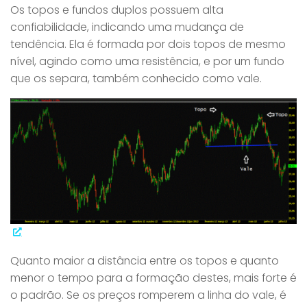
Os topos e fundos duplos possuem alta
confiabilidade, indicando uma mudança de
tendência. Ela é formada por dois topos de mesmo
nível, agindo como uma resistência, e por um fundo
que os separa, também conhecido como vale.
Quanto maior a distância entre os topos e quanto
menor o tempo para a formação destes, mais forte é
o padrão. Se os preços romperem a linha do vale, é