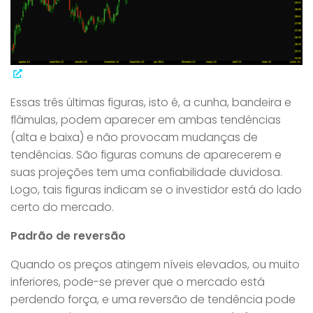
Essas três últimas figuras, isto é, a cunha, bandeira e
flâmulas, podem aparecer em ambas tendências
(alta e baixa) e não provocam mudanças de
tendências. São figuras comuns de aparecerem e
suas projeções tem uma confiabilidade duvidosa.
Logo, tais figuras indicam se o investidor está do lado
certo do mercado.
Padrão de reversão
Quando os preços atingem níveis elevados, ou muito
inferiores, pode-se prever que o mercado está
perdendo força, e uma reversão de tendência pode