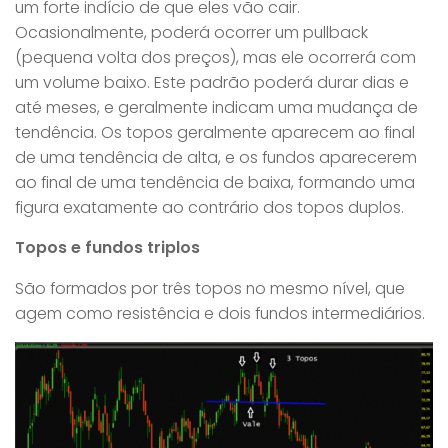
um forte indício de que eles vão cair.
Ocasionalmente, poderá ocorrer um pullback
(pequena volta dos preços), mas ele ocorrerá com
um volume baixo. Este padrão poderá durar dias e
até meses, e geralmente indicam uma mudança de
tendência. Os topos geralmente aparecem ao final
de uma tendência de alta, e os fundos aparecerem
ao final de uma tendência de baixa, formando uma
figura exatamente ao contrário dos topos duplos.
Topos e fundos triplos
São formados por três topos no mesmo nível, que
agem como resistência e dois fundos intermediários.