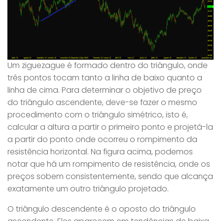
Um ziguezague é formado dentro do triângulo, onde
três pontos tocam tanto a linha de baixo quanto a
linha de cima. Para determinar o objetivo de preço
do triângulo ascendente, deve-se fazer o mesmo
procedimento com o triângulo simétrico, isto é,
calcular a altura a partir o primeiro ponto e projetá-la
a partir do ponto onde ocorreu o rompimento da
resistência horizontal. Na figura acima, podemos
notar que há um rompimento de resistência, onde os
preços sobem consistentemente, sendo que alcança
exatamente um outro triângulo projetado.
O triângulo descendente é o oposto do triângulo