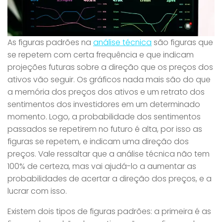
As figuras padrões na
análise técnica
são figuras que
se repetem com certa frequência e que indicam
projeções futuras sobre a direção que os preços dos
ativos vão seguir. Os gráficos nada mais são do que
a memória dos preços dos ativos e um retrato dos
sentimentos dos investidores em um determinado
momento. Logo, a probabilidade dos sentimentos
passados se repetirem no futuro é alta, por isso as
figuras se repetem, e indicam uma direção dos
preços. Vale ressaltar que a análise técnica não tem
100% de certeza, mas vai ajudá-lo a aumentar as
probabilidades de acertar a direção dos preços, e a
lucrar com isso.
Existem dois tipos de figuras padrões: a primeira é as