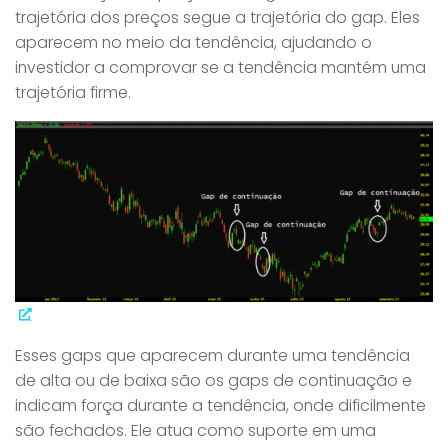
trajetória dos preços segue a trajetória do gap. Eles
aparecem no meio da tendência, ajudando o
investidor a comprovar se a tendência mantém uma
trajetória firme.
Esses gaps que aparecem durante uma tendência
de alta ou de baixa são os gaps de continuação e
indicam força durante a tendência, onde dificilmente
são fechados. Ele atua como suporte em uma