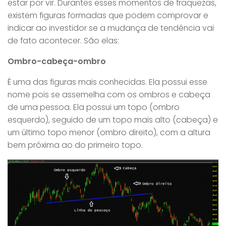
estar por vir. Durantes esses momentos de fraquezas,
existem figuras formadas que podem comprovar e
indicar ao investidor se a mudança de tendência vai
de fato acontecer. São elas:
Ombro-cabeça-ombro
É uma das figuras mais conhecidas. Ela possui esse
nome pois se assemelha com os ombros e cabeça
de uma pessoa. Ela possui um topo (ombro
esquerdo), seguido de um topo mais alto (cabeça) e
um último topo menor (ombro direito), com a altura
bem próxima ao do primeiro topo.