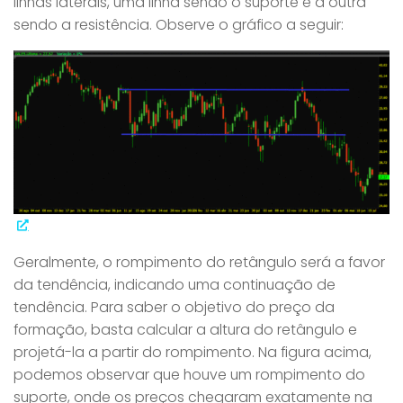
linhas laterais, uma linha sendo o suporte e a outra
sendo a resistência. Observe o gráfico a seguir:
Geralmente, o rompimento do retângulo será a favor
da tendência, indicando uma continuação de
tendência. Para saber o objetivo do preço da
formação, basta calcular a altura do retângulo e
projetá-la a partir do rompimento. Na figura acima,
podemos observar que houve um rompimento do
suporte, onde os preços chegaram exatamente na