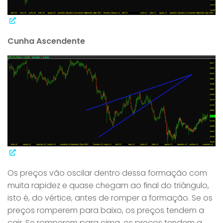
Cunha Ascendente
Os preços vão oscilar dentro dessa formação com
muita rapidez e quase chegam ao final do triângulo,
isto é, do vértice, antes de romper a formação. Se os
preços romperem para baixo, os preços tendem a
cair. Se romperem para cima, os preços tendem a