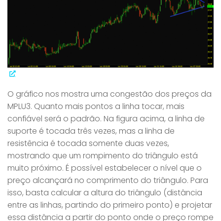
O gráfico nos mostra uma congestão dos preços da
MPLU3. Quanto mais pontos a linha tocar, mais
confiável será o padrão. Na figura acima, a linha de
suporte é tocada três vezes, mas a linha de
resistência é tocada somente duas vezes,
mostrando que um rompimento do triângulo está
muito próximo. É possível estabelecer o nível que o
preço alcançará no comprimento do triângulo. Para
isso, basta calcular a altura do triângulo (distância
entre as linhas, partindo do primeiro ponto) e projetar
essa distância a partir do ponto onde o preço rompe