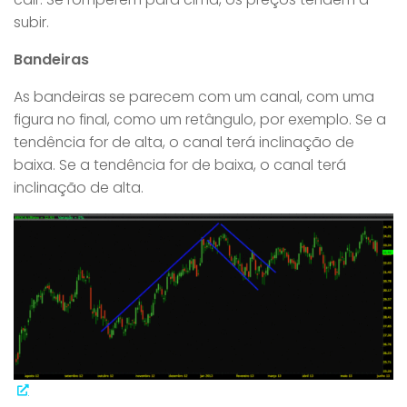
subir.
Bandeiras
As bandeiras se parecem com um canal, com uma
figura no final, como um retângulo, por exemplo. Se a
tendência for de alta, o canal terá inclinação de
baixa. Se a tendência for de baixa, o canal terá
inclinação de alta.