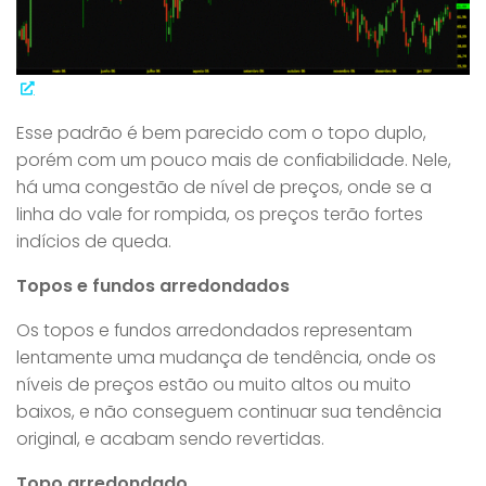
Esse padrão é bem parecido com o topo duplo,
porém com um pouco mais de confiabilidade. Nele,
há uma congestão de nível de preços, onde se a
linha do vale for rompida, os preços terão fortes
indícios de queda.
Topos e fundos arredondados
Os topos e fundos arredondados representam
lentamente uma mudança de tendência, onde os
níveis de preços estão ou muito altos ou muito
baixos, e não conseguem continuar sua tendência
original, e acabam sendo revertidas.
Topo arredondado