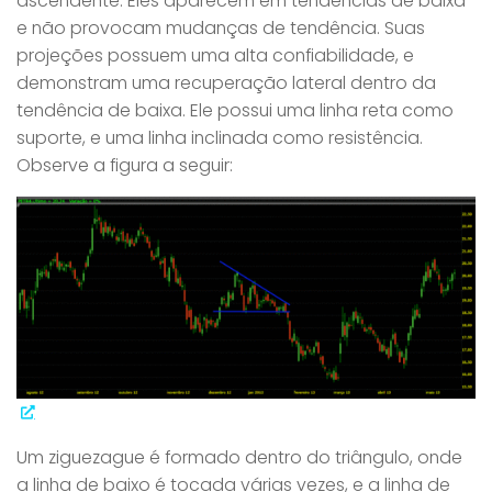
ascendente. Eles aparecem em tendências de baixa
e não provocam mudanças de tendência. Suas
projeções possuem uma alta confiabilidade, e
demonstram uma recuperação lateral dentro da
tendência de baixa. Ele possui uma linha reta como
suporte, e uma linha inclinada como resistência.
Observe a figura a seguir:
Um ziguezague é formado dentro do triângulo, onde
a linha de baixo é tocada várias vezes, e a linha de