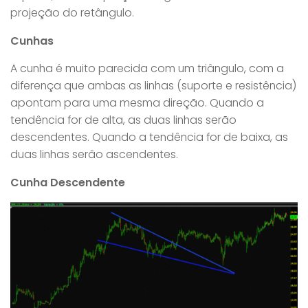
projeção do retângulo.
Cunhas
A cunha é muito parecida com um triângulo, com a
diferença que ambas as linhas (suporte e resistência)
apontam para uma mesma direção. Quando a
tendência for de alta, as duas linhas serão
descendentes. Quando a tendência for de baixa, as
duas linhas serão ascendentes.
Cunha Descendente