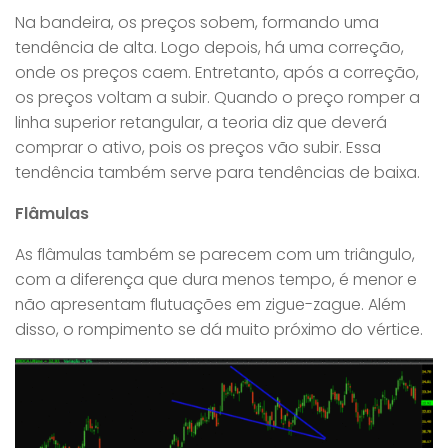
Na bandeira, os preços sobem, formando uma
tendência de alta. Logo depois, há uma correção,
onde os preços caem. Entretanto, após a correção,
os preços voltam a subir. Quando o preço romper a
linha superior retangular, a teoria diz que deverá
comprar o ativo, pois os preços vão subir. Essa
tendência também serve para tendências de baixa.
Flâmulas
As flâmulas também se parecem com um triângulo,
com a diferença que dura menos tempo, é menor e
não apresentam flutuações em zigue-zague. Além
disso, o rompimento se dá muito próximo do vértice.