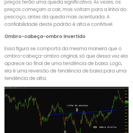
preços terão uma queda significativa. Às vezes, os
preços começam a cair, mas voltam para a linha do
pescoço, antes da queda mais acentuada. A
confiabilidade deste padrão é alta e confiável.
Ombro-cabeça-ombro invertido
Essa figura se comporta da mesma maneira que o
ombro-cabeça-ombro original, só que dessa vez ela
aparece ao final de uma tendência de baixa. Logo,
ela é uma reversão de tendência de baixa para uma
tendência de alta.