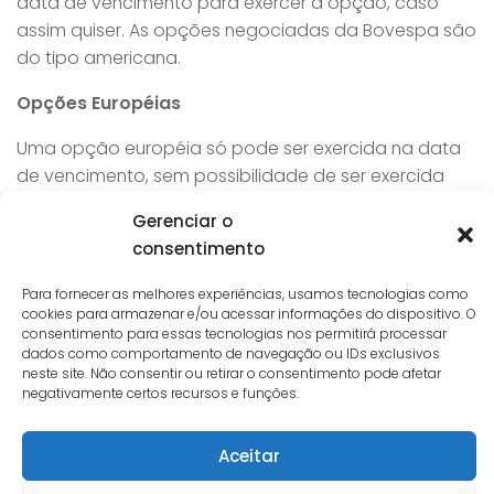
data de vencimento para exercer a opção, caso
assim quiser. As opções negociadas da Bovespa são
do tipo americana.
Opções Européias
Uma opção européia só pode ser exercida na data
de vencimento, sem possibilidade de ser exercida
antes.
Gerenciar o
Quanto ao preço
consentimento
Opção de Compra (Call) In-The-Money (ITM)
Para fornecer as melhores experiências, usamos tecnologias como
cookies para armazenar e/ou acessar informações do dispositivo. O
consentimento para essas tecnologias nos permitirá processar
É quando o preço da ação é superior ao preço de
dados como comportamento de navegação ou IDs exclusivos
exercício da opção. Por exemplo, se a ação da VALE
neste site. Não consentir ou retirar o consentimento pode afetar
estiver cotado a R$ 40,00, todas as opções com
negativamente certos recursos e funções.
strike abaixo desse preço serão opções In-The-
Money, isto é: VALEA38, VALEA36, VALEA34, etc. Quanto
Aceitar
mais In-The-Money for a opção, mais caro ela será