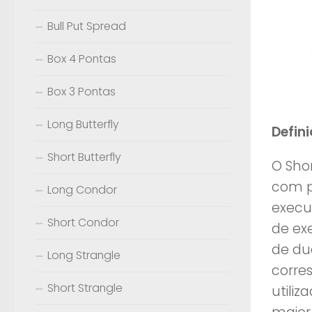
Bull Put Spread
Box 4 Pontas
Box 3 Pontas
Long Butterfly
Defin
Short Butterfly
O Sho
com p
Long Condor
execu
Short Condor
de exe
de du
Long Strangle
corres
Short Strangle
utiliz