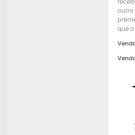
receb
outra
prêmio
que o
Venda
Venda