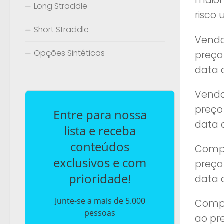
maior
Long Straddle
risco
Short Straddle
Venda
Opções Sintéticas
preço
data 
Venda
preço
Entre para nossa
data 
lista e receba
conteúdos
Compr
exclusivos e com
preço
prioridade!
data 
Junte-se a mais de 5.000
Compr
pessoas
ao pr