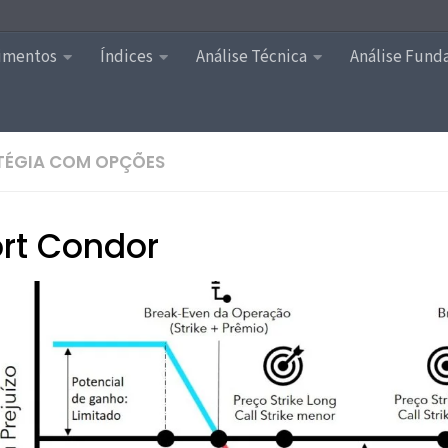
timentos
Índices
Análise Técnica
Análise Fund
TÉGIA COM OPÇÕES
rt Condor