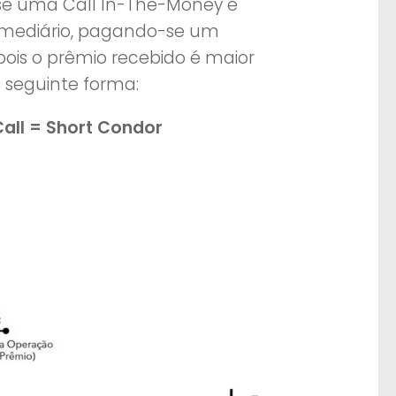
e uma Call In-The-Money e
ermediário, pagando-se um
 pois o prêmio recebido é maior
 seguinte forma:
all = Short Condor