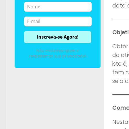
data 
Objet
Obter
Não enviamos spam e
do at
respeitamos sua privacidade!
isto 
tem c
se a a
Como
Nesta