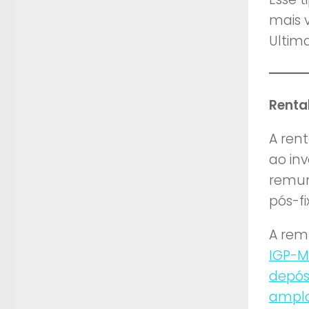
mais 
Ultim
Renta
A ren
ao inv
remun
pós-f
A rem
IGP-M
depósi
ampl