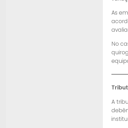
As em
acord
avali
No ca
quirog
equip
Tribu
A tri
debên
insti