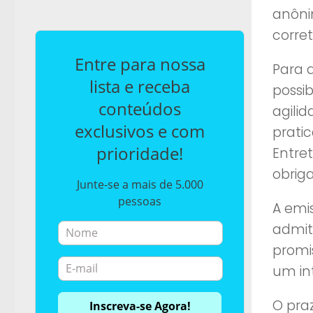
anôni
corre
Entre para nossa
Para 
lista e receba
possib
conteúdos
agili
exclusivos e com
prati
prioridade!
Entre
obrig
Junte-se a mais de 5.000
pessoas
A emis
admit
promi
um in
O pra