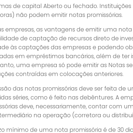
mas de capital Aberto ou fechado. Instituiçõe
toras) não podem emitir notas promissórias.
as empresas, as vantagens de emitir uma nota 
ilidade de captação de recursos direto de inve
dade às captações das empresas e podendo obter
cadas em empréstimos bancários, além de ter 
tanto, uma empresa só pode emitir as Notas s
ações contraídas em colocações anteriores.
são das notas promissórias deve ser feita de u
idas séries, como é feito nas debêntures. A em
ssórias deve, necessariamente, contar com um 
termediário na operação (corretora ou distribui
zo mínimo de uma nota promissória é de 30 dia