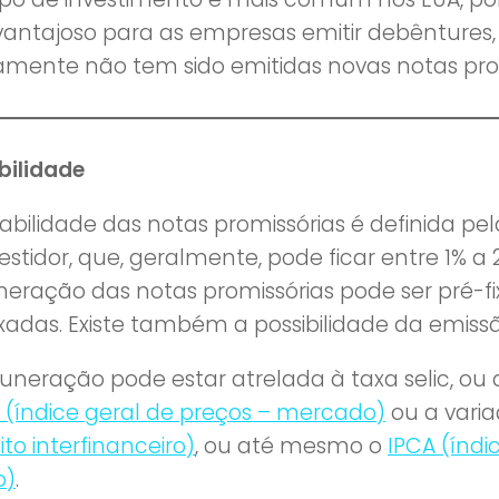
vantajoso para as empresas emitir debêntures, 
amente não tem sido emitidas novas notas prom
bilidade
tabilidade das notas promissórias é definida pe
estidor, que, geralmente, pode ficar entre 1% a 
eração das notas promissórias pode ser pré-fi
ixadas. Existe também a possibilidade da emiss
uneração pode estar atrelada à taxa selic, ou
 (índice geral de preços – mercado)
ou a vari
to interfinanceiro)
, ou até mesmo o
IPCA (índ
o)
.