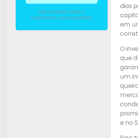
dias 
Não enviamos spam e
capita
respeitamos sua privacidade!
em um
corret
O inve
que de
garan
um in
queir
merca
condi
promi
e no 
Esse 