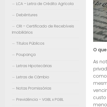
LCA – Letra de Crédito Agrícola
Debêntures
CRI – Certificado de Recebíveis
Imobiliários
Títulos Públicos
O que
Poupança
As no
Letras Hipotecárias
privad
como 
Letras de Câmbio
mesma
Notas Promissórias
venci
custo
Previdência – VGBL x PGBL
menore