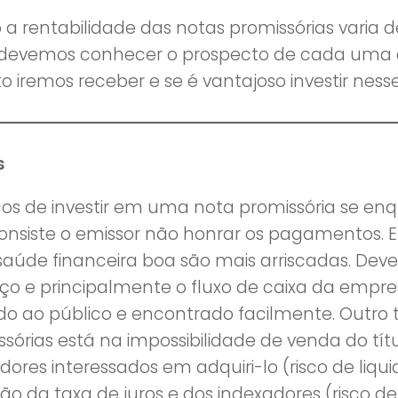
a rentabilidade das notas promissórias varia
 devemos conhecer o prospecto de cada uma 
 iremos receber e se é vantajoso investir nesse
s
scos de investir em uma nota promissória se enq
onsiste o emissor não honrar os pagamentos.
aúde financeira boa são mais arriscadas. Dev
ço e principalmente o fluxo de caixa da empres
do ao público e encontrado facilmente. Outro t
ssórias está na impossibilidade de venda do tí
idores interessados em adquiri-lo (risco de liqu
ção da taxa de juros e dos indexadores (risco d