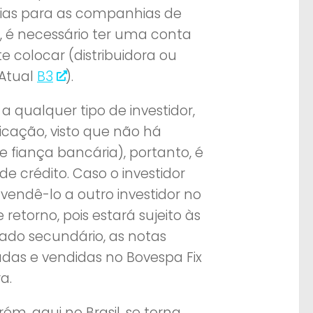
dias para as companhias de
s, é necessário ter uma conta
 colocar (distribuidora ou
(Atual
B3
).
a qualquer tipo de investidor,
licação, visto que não há
 fiança bancária), portanto, é
crédito. Caso o investidor
vendê-lo a outro investidor no
torno, pois estará sujeito às
do secundário, as notas
das e vendidas no Bovespa Fix
a.
m, aqui no Brasil, se torna