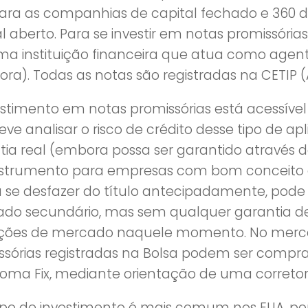
para as companhias de capital fechado e 360 
l aberto. Para se investir em notas promissória
a instituição financeira que atua como agente
ora). Todas as notas são registradas na CETIP 
stimento em notas promissórias está acessível 
ve analisar o risco de crédito desse tipo de ap
tia real (embora possa ser garantido através de
strumento para empresas com bom conceito de 
a se desfazer do título antecipadamente, pode 
do secundário, mas sem qualquer garantia de re
ções de mercado naquele momento. No merca
ssórias registradas na Bolsa podem ser compra
Soma Fix, mediante orientação de uma corretor
tipo de investimento é mais comum nos EUA, poré