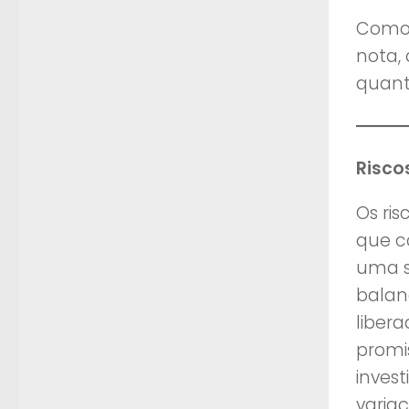
Como 
nota,
quanto
Risco
Os ri
que c
uma s
balan
libera
promi
invest
varia