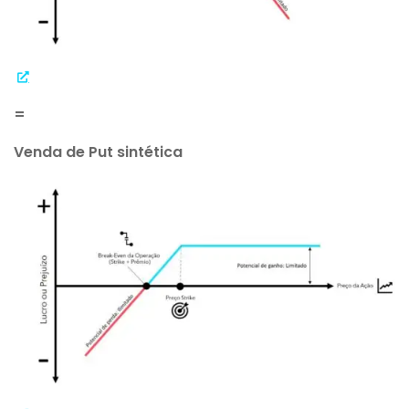
=
Venda de Put sintética