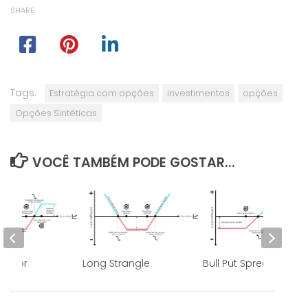
SHARE
Tags:
Estratégia com opções
investimentos
opções
Opções Sintéticas
VOCÊ TAMBÉM PODE GOSTAR...
ondor
Long Strangle
Bull Put Spread