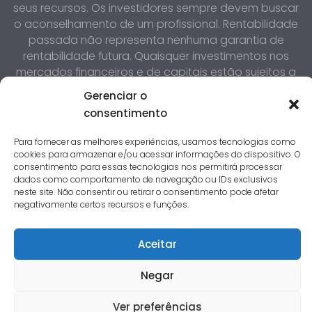
seus recursos. Os investidores sempre devem buscar
o aconselhamento de um profissional. Rentabilidade
passada não representa nenhuma garantia de
rentabilidade futura. Quaisquer investimentos nos
mercados financeiros e de capitais estão sujeitos a
riscos de perda do capital investido. Os investidores
Gerenciar o
devem estar cientes que o valor dos investimentos
consentimento
pode tanto subir quanto cair, e os investidores
podem não recuperar o valor investido. O Interest,
Para fornecer as melhores experiências, usamos tecnologias como
seus administradores e funcionários isentam-se de
cookies para armazenar e/ou acessar informações do dispositivo. O
responsabilidade sobre quaisquer danos resultantes
consentimento para essas tecnologias nos permitirá processar
dados como comportamento de navegação ou IDs exclusivos
direta ou indiretamente da utilização das
neste site. Não consentir ou retirar o consentimento pode afetar
informações contidas neste site.
negativamente certos recursos e funções.
Aceitar
Negar
Ver preferências