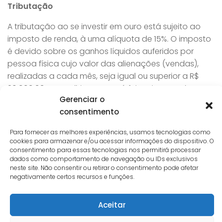
Tributação
A tributação ao se investir em ouro está sujeito ao
imposto de renda, à uma alíquota de 15%. O imposto
é devido sobre os ganhos líquidos auferidos por
pessoa física cujo valor das alienações (vendas),
realizadas a cada mês, seja igual ou superior a R$
20.000,00. O recolhimento será feito via carne leão.
Gerenciar o
Para valores de alienação (venda) abaixo de R$ 20
consentimento
mil, o investidor pessoa física está isento do imposto
Para fornecer as melhores experiências, usamos tecnologias como
de renda. Logo, o regime de tributação do ouro se
cookies para armazenar e/ou acessar informações do dispositivo. O
dá da mesma forma que o regime de tributação em
consentimento para essas tecnologias nos permitirá processar
ações
.
dados como comportamento de navegação ou IDs exclusivos
neste site. Não consentir ou retirar o consentimento pode afetar
negativamente certos recursos e funções.
Vantagens
Aceitar