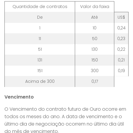
Quantidade de contratos
Valor da faixa
De
Até
US$
1
10
0,24
11
50
0,23
51
130
0,22
131
150
0,21
151
300
0,19
Acima de 300
0,17
Vencimento
O Vencimento do contrato futuro de Ouro ocorre em
todos os meses do ano. A data de vencimento e o
último dia de negociação ocorrem no último dia útil
do mês de vencimento.