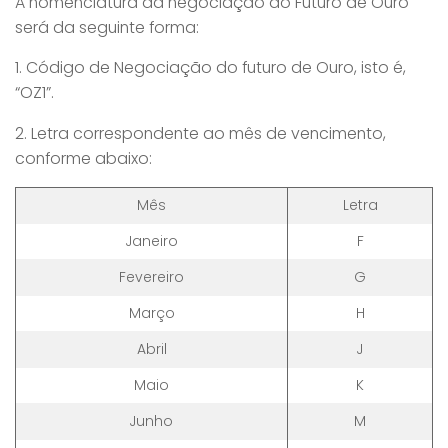
A nomenclatura da negociação do Futuro de Ouro
será da seguinte forma:
1. Código de Negociação do futuro de Ouro, isto é,
“OZ1”.
2. Letra correspondente ao mês de vencimento,
conforme abaixo:
Mês
Letra
Janeiro
F
Fevereiro
G
Março
H
Abril
J
Maio
K
Junho
M