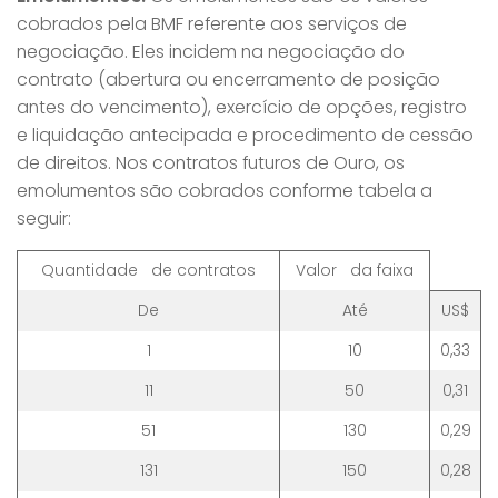
cobrados pela BMF referente aos serviços de
negociação. Eles incidem na negociação do
contrato (abertura ou encerramento de posição
antes do vencimento), exercício de opções, registro
e liquidação antecipada e procedimento de cessão
de direitos. Nos contratos futuros de Ouro, os
emolumentos são cobrados conforme tabela a
seguir:
Quantidade de contratos
Valor da faixa
De
Até
US$
1
10
0,33
11
50
0,31
51
130
0,29
131
150
0,28