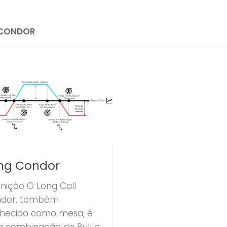
CONDOR
ng Condor
inição O Long Call
dor, também
hecido como mesa, é
 combinação de Bull e