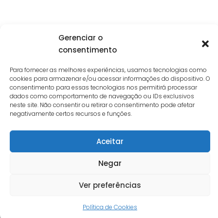
Gerenciar o
consentimento
Para fornecer as melhores experiências, usamos tecnologias como
cookies para armazenar e/ou acessar informações do dispositivo. O
consentimento para essas tecnologias nos permitirá processar
dados como comportamento de navegação ou IDs exclusivos
neste site. Não consentir ou retirar o consentimento pode afetar
Interest © 2026. Todos Direitos Reservados.
negativamente certos recursos e funções.
Aceitar
Negar
Ver preferências
Política de Cookies