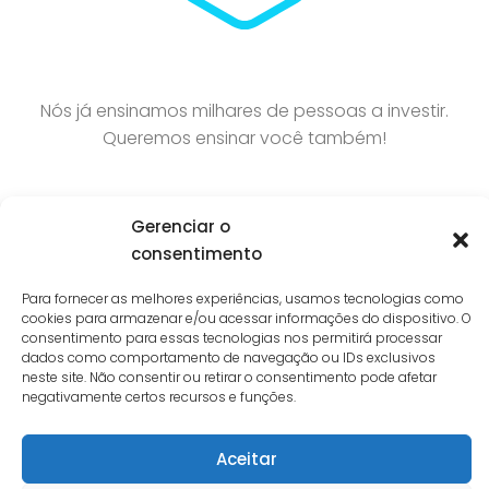
Nós já ensinamos milhares de pessoas a investir.
Queremos ensinar você também!
Gerenciar o
consentimento
Para fornecer as melhores experiências, usamos tecnologias como
cookies para armazenar e/ou acessar informações do dispositivo. O
consentimento para essas tecnologias nos permitirá processar
dados como comportamento de navegação ou IDs exclusivos
neste site. Não consentir ou retirar o consentimento pode afetar
Interest © 2026. Todos Direitos Reservados.
negativamente certos recursos e funções.
Aceitar