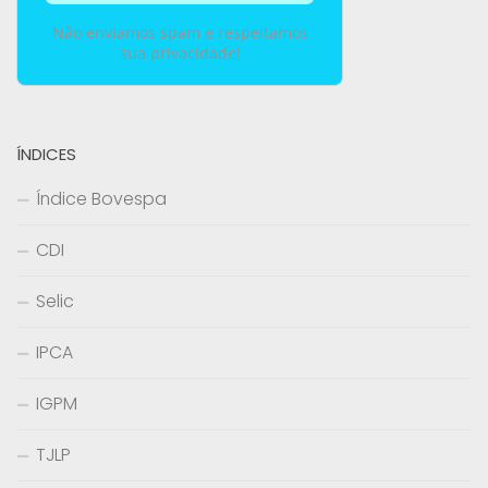
Não enviamos spam e respeitamos
sua privacidade!
ÍNDICES
Índice Bovespa
CDI
Selic
IPCA
IGPM
TJLP