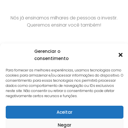
Nós já ensinamos milhares de pessoas a investir.
Queremos ensinar você também!
Gerenciar o
consentimento
Para fornecer as melhores experiências, usamos tecnologias como
cookies para armazenar e/ou acessar informações do dispositivo. O
consentimento para essas tecnologias nos permitirá processar
dados como comportamento de navegação ou IDs exclusivos
Interest © 2026. Todos Direitos Reservados.
neste site. Não consentir ou retirar o consentimento pode afetar
negativamente certos recursos e funções.
Aceitar
Negar